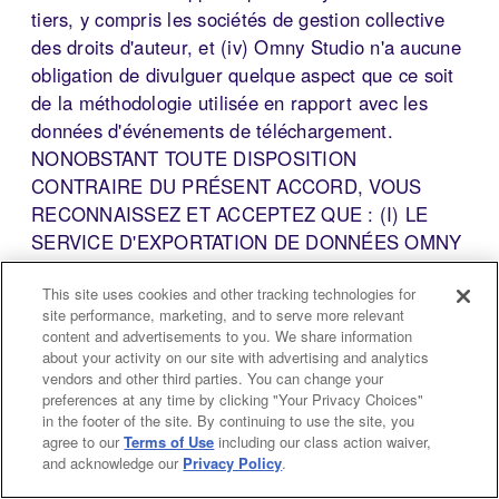
tiers, y compris les sociétés de gestion collective
des droits d'auteur, et (iv) Omny Studio n'a aucune
obligation de divulguer quelque aspect que ce soit
de la méthodologie utilisée en rapport avec les
données d'événements de téléchargement.
NONOBSTANT TOUTE DISPOSITION
CONTRAIRE DU PRÉSENT ACCORD, VOUS
RECONNAISSEZ ET ACCEPTEZ QUE : (I) LE
SERVICE D'EXPORTATION DE DONNÉES OMNY
STUDIO ANALYTICS EST FOURNI « TEL QUEL »,
This site uses cookies and other tracking technologies for
AVEC TOUS SES DÉFAUTS ET SANS AUCUNE
site performance, marketing, and to serve more relevant
GARANTIE, DÉCLARATION OU CONDITION
content and advertisements to you. We share information
D'AUCUNE SORTE ; ET (II) OMNY STUDIO
about your activity on our site with advertising and analytics
vendors and other third parties. You can change your
DÉCLINE SPÉCIFIQUEMENT TOUTE GARANTIE,
preferences at any time by clicking "Your Privacy Choices"
DÉCLARATION ET CONDITION DE QUELQUE
in the footer of the site. By continuing to use the site, you
NATURE QUE CE SOIT, EXPRESSE, LÉGALE OU
agree to our
Terms of Use
including our class action waiver,
IMPLICITE, DE FAIT OU DE DROIT, LÉGALE OU
and acknowledge our
Privacy Policy
.
AUTRE, CONCERNANT LE SERVICE