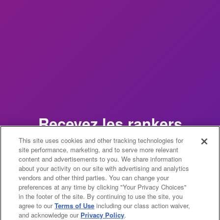
Recevez les rankers
mensuels
This site uses cookies and other tracking technologies for
site performance, marketing, and to serve more relevant
content and advertisements to you. We share information
dans votre boîte de
about your activity on our site with advertising and analytics
vendors and other third parties. You can change your
réception !
preferences at any time by clicking "Your Privacy Choices"
in the footer of the site. By continuing to use the site, you
agree to our
Terms of Use
including our class action waiver,
Cliquez ci-dessous pour en savoir plus sur les
and acknowledge our
Privacy Policy
.