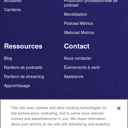
Actualités
Production professionnelle de
podcast
Carrières
Monétisation
Podcast Metrics
Webcast Metrics
Ressources
Contact
Blog
Nous contacter
Rankers de podcasts
Événements à venir
Rankers de streaming
Assistance
Apprentissage
This site uses cookies and other tracking technologies for
site performance, marketing, and to serve more relevant
©
2026
Triton Digital ®
content and advertisements to you. We share information
about your activity on our site with advertising and analytics