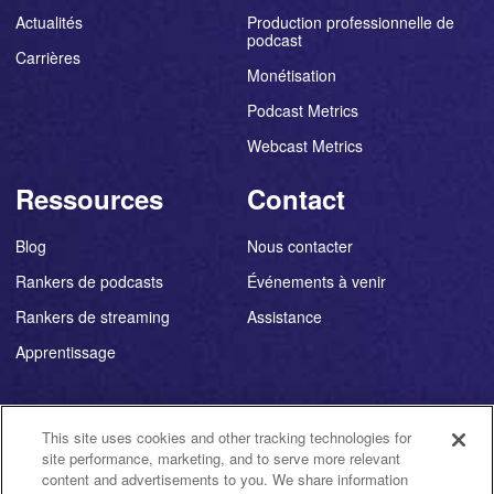
Actualités
Production professionnelle de
podcast
Carrières
Monétisation
Podcast Metrics
Webcast Metrics
Ressources
Contact
Blog
Nous contacter
Rankers de podcasts
Événements à venir
Rankers de streaming
Assistance
Apprentissage
This site uses cookies and other tracking technologies for
site performance, marketing, and to serve more relevant
©
2026
Triton Digital ®
content and advertisements to you. We share information