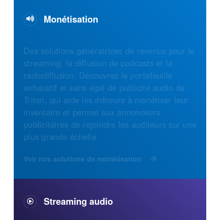
Monétisation
Des solutions génératrices de revenus pour le
streaming, la diffusion de podcasts et la
radiodiffusion. Découvrez le portefeuille
exhaustif et sans égal de publicité audio de
Triton, qui aide les éditeurs à monétiser leur
inventaire et permet aux annonceurs
publicitaires de rejoindre les auditeurs sur une
plus grande échelle.
Voir nos solutions de monétisation
Streaming audio