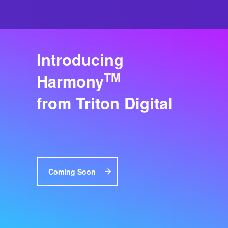
Introducing
TM
Harmony
from Triton Digital
Coming Soon