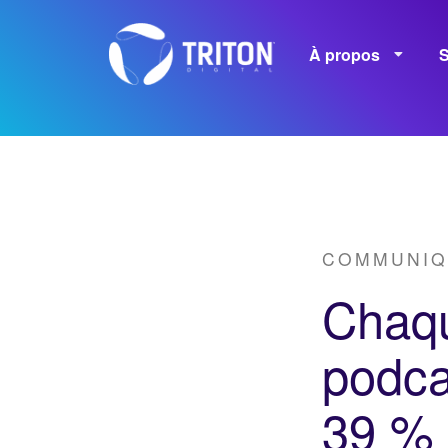
À propos
S
M
Carrières
COMMUNIQ
Chaqu
podca
39 % 