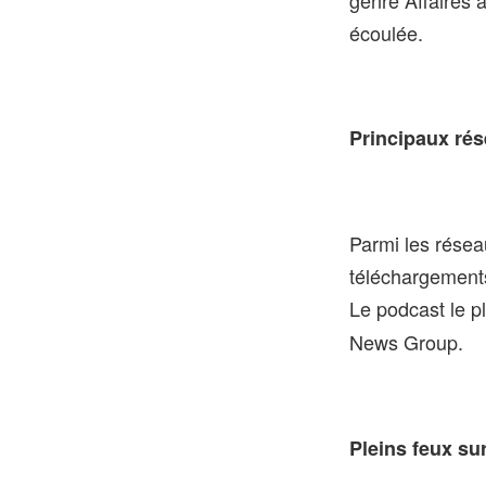
genre Affaires 
écoulée.
Principaux rés
Parmi les résea
téléchargement
Le podcast le p
News Group.
Pleins feux su