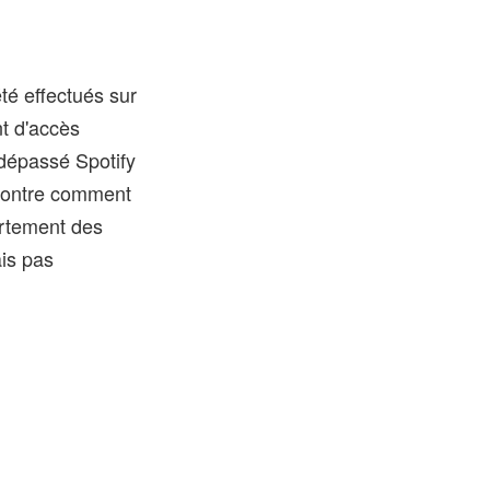
té effectués sur
nt d'accès
dépassé Spotify
i montre comment
ortement des
is pas