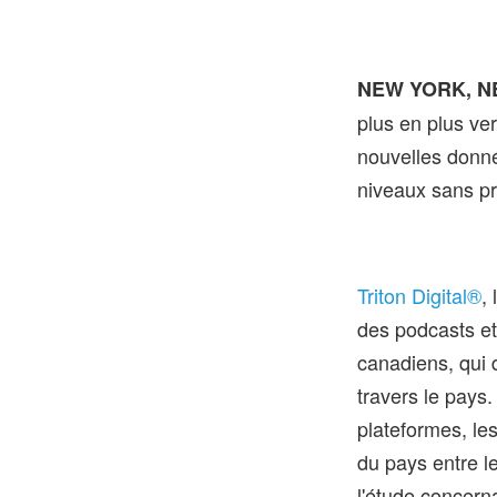
NEW YORK, NEW
plus en plus ver
nouvelles donné
niveaux sans p
Triton Digital®
,
des podcasts et
canadiens, qui 
travers le pays
plateformes, le
du pays entre le
l'étude concerna