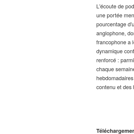
L'écoute de pod
une portée mens
pourcentage d'u
anglophone, don
francophone a l
dynamique conti
renforcé : par
chaque semaine
hebdomadaires es
contenu et des 
Téléchargement