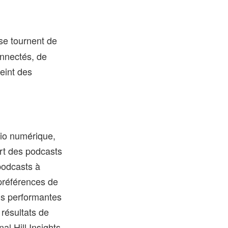
se tournent de
onnectés, de
eint des
dio numérique,
ort des podcasts
podcasts à
 préférences de
us performantes
 résultats de
l Hill Insights,