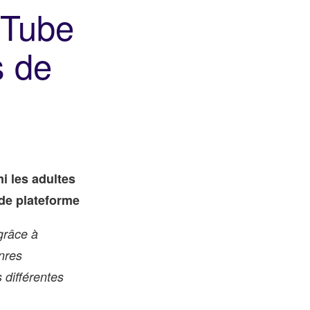
uTube
s de
i les adultes
de plateforme
grâce à
nres
s différentes