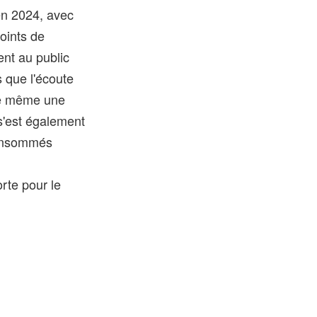
en 2024, avec
oints de
ent au public
 que l'écoute
 de même une
s'est également
consommés
rte pour le