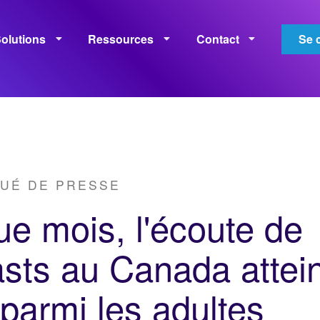
olutions
Ressources
Contact
Se 
onétisation
Mesures
Apprentissage
Politiques
UÉ DE PRESSE
e mois, l'écoute de
sts au Canada attein
parmi les adultes