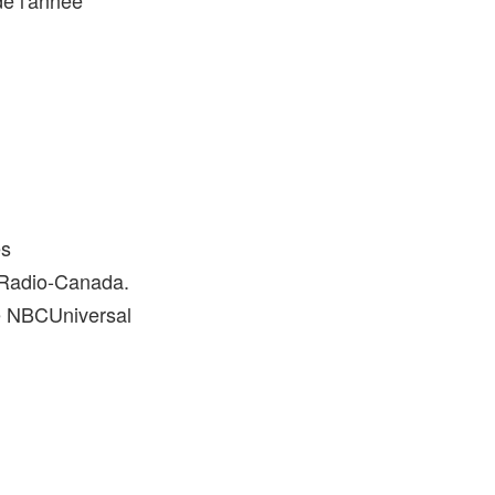
de l'année
es
/Radio-Canada.
 NBCUniversal