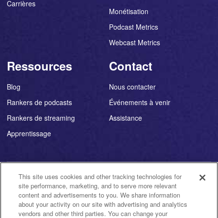
Carrières
Monétisation
Podcast Metrics
Webcast Metrics
Ressources
Contact
Blog
Nous contacter
Rankers de podcasts
Événements à venir
Rankers de streaming
Assistance
Apprentissage
This site uses cookies and other tracking technologies for
©
2026
Triton Digital ®
site performance, marketing, and to serve more relevant
content and advertisements to you. We share information
about your activity on our site with advertising and analytics
Politique
Your
Politique
vendors and other third parties. You can change your
Politique de
Conditions
relative aux