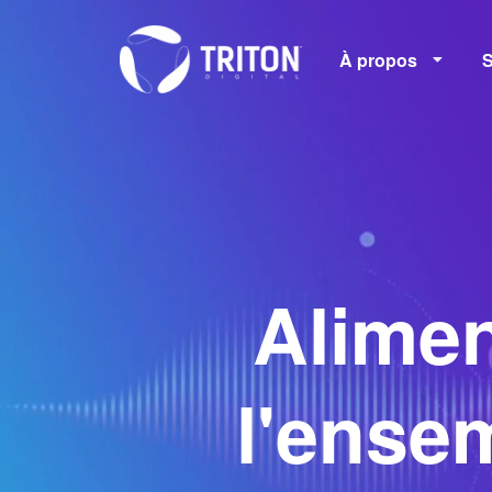
À propos
S
M
Carrières
Alimen
l'ense