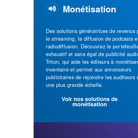
Monétisation
Streaming audio
La technologie de streaming audio la p
fiable du secteur. Elle est flexible, évol
facile à utiliser et détenue et exploitée 
100 % par l'entreprise. Vos auditeurs
bénéficieront d'une expérience audio d
haute qualité, quel que soit l'endroit de
lequel ils écoutent.
Voir nos solutions de streaming