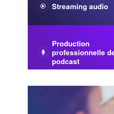
audio
Production
professionnelle d
podcast