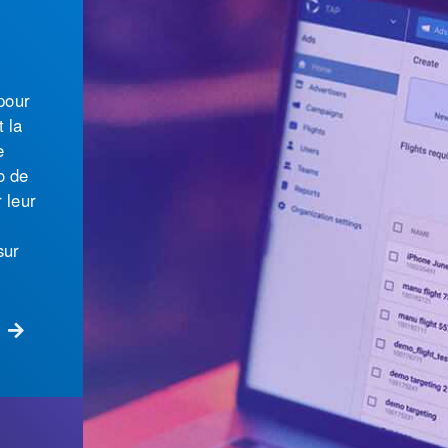
lus
utive,
à
e
puis