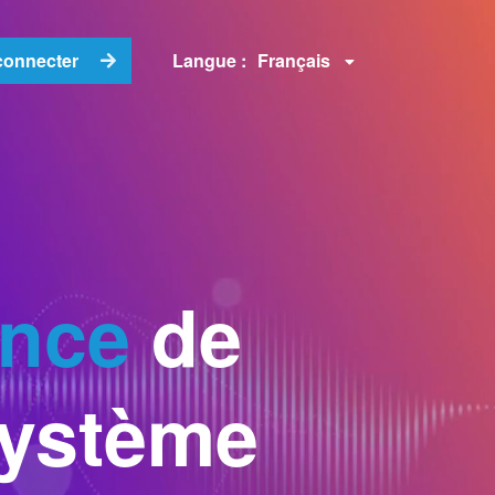
Français
connecter
Langue :
ance
de
système