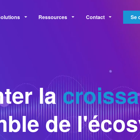
olutions
Ressources
Contact
Se 
onétisation
Mesures
Apprentissage
Politiques
ter la
croiss
mble de l'éco