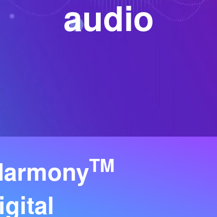
audio
TM
 Harmony
igital