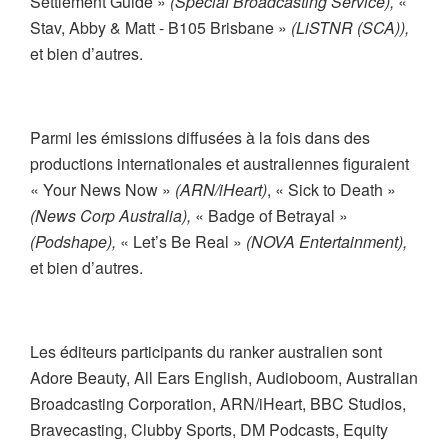
Settlement Guide »
(Special Broadcasting Service),
«
Stav, Abby & Matt - B105 Brisbane »
(LiSTNR (SCA)),
et bien d’autres.
Parmi les émissions diffusées à la fois dans des
productions internationales et australiennes figuraient
« Your News Now »
(ARN/iHeart)
, « Sick to Death »
(News Corp Australia),
« Badge of Betrayal »
(Podshape),
« Let’s Be Real »
(NOVA Entertainment),
et bien d’autres.
Les éditeurs participants du ranker australien sont
Adore Beauty, All Ears English, Audioboom, Australian
Broadcasting Corporation, ARN/iHeart, BBC Studios,
Bravecasting, Clubby Sports, DM Podcasts, Equity